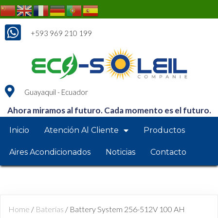
+593 969 210 199
Guayaquil - Ecuador
Ahora miramos al futuro.
Cada momento es el futuro.
Inicio
Atención Al Cliente
Productos
Aires Acondicionados
Noticias
Contacto
Home
/
Baterías
/ Battery System 256-512V 100 AH